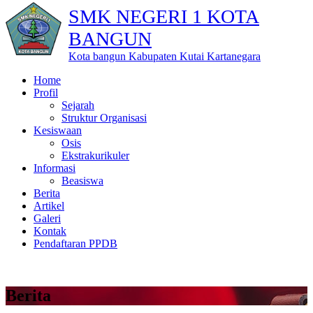
SMK NEGERI 1 KOTA
BANGUN
Kota bangun Kabupaten Kutai Kartanegara
Home
Profil
Sejarah
Struktur Organisasi
Kesiswaan
Osis
Ekstrakurikuler
Informasi
Beasiswa
Berita
Artikel
Galeri
Kontak
Pendaftaran PPDB
Berita