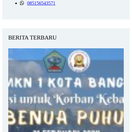
085156543571
BERITA TERBARU